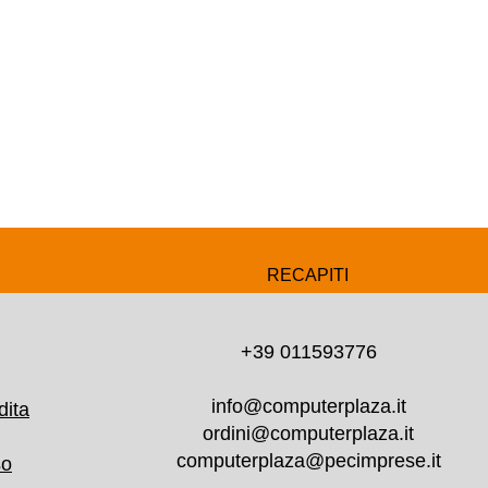
RECAPITI
+39 011593776
info@computerplaza.it
dita
ordini@computerplaza.it
computerplaza@pecimprese.it
so