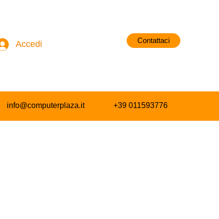
Contattaci
Accedi
info@computerplaza.it
+39 011593776