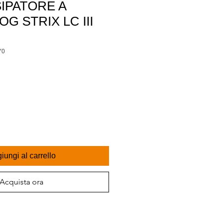
IPATORE A
OG STRIX LC III
Y0
iungi al carrello
Acquista ora