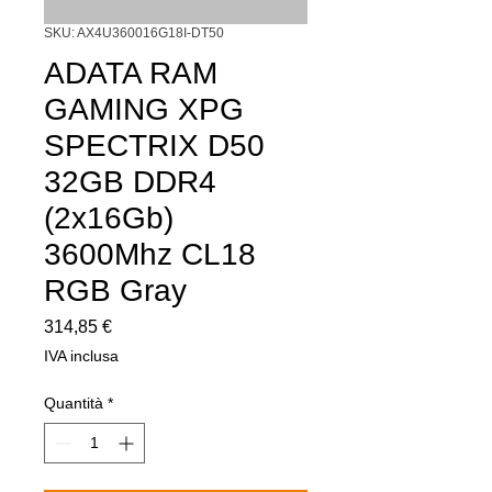
SKU: AX4U360016G18I-DT50
ADATA RAM
GAMING XPG
SPECTRIX D50
32GB DDR4
(2x16Gb)
3600Mhz CL18
RGB Gray
Prezzo
314,85 €
IVA inclusa
Quantità
*