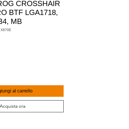
ROG CROSSHAIR
O BTF LGA1718,
B4, MB
 X870E
iungi al carrello
Acquista ora