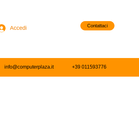
Contattaci
Accedi
info@computerplaza.it
+39 011593776