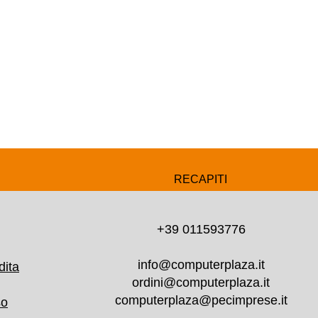
RECAPITI
+39 011593776
info@computerplaza.it
dita
ordini@computerplaza.it
computerplaza@pecimprese.it
so