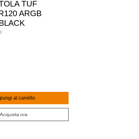
TOLA TUF
R120 ARGB
BLACK
0
iungi al carrello
Acquista ora