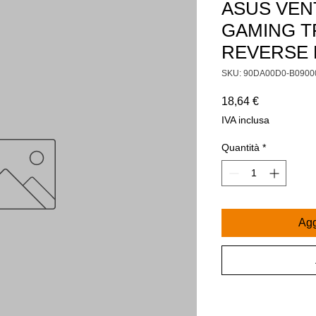
ASUS VEN
GAMING T
REVERSE 
SKU: 90DA00D0-B0900
Prezzo
18,64 €
IVA inclusa
Quantità
*
Agg