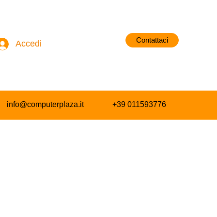
Contattaci
Accedi
info@computerplaza.it
+39 011593776