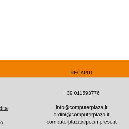
RECAPITI
+39 011593776
info@computerplaza.it
dita
ordini@computerplaza.it
computerplaza@pecimprese.it
so