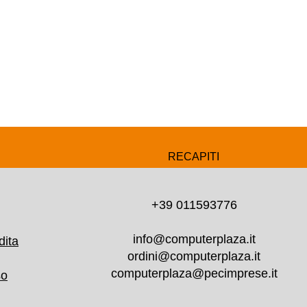
RECAPITI
+39 011593776
info@computerplaza.it
dita
ordini@computerplaza.it
computerplaza@pecimprese.it
so