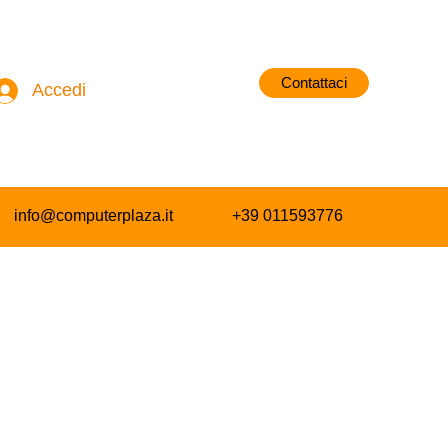
Contattaci
Accedi
info@computerplaza.it
+39 011593776