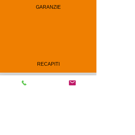
GARANZIE
RECAPITI
Corso Luigi Einaudi 8/F