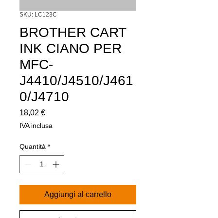
SKU: LC123C
BROTHER CART
INK CIANO PER
MFC-
J4410/J4510/J461
0/J4710
Prezzo
18,02 €
IVA inclusa
Quantità
*
Aggiungi al carrello