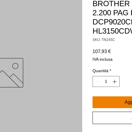
BROTHER 
2.200 PAG
DCP9020C
HL3150CD
SKU: TN245C
Prezzo
107,93 €
IVA inclusa
Quantità
*
Agg