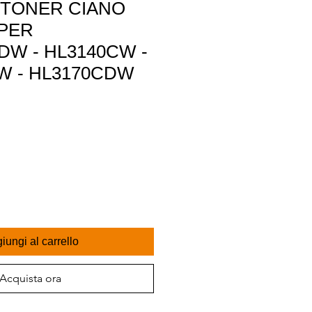
TONER CIANO
 PER
DW - HL3140CW -
W - HL3170CDW
iungi al carrello
Acquista ora