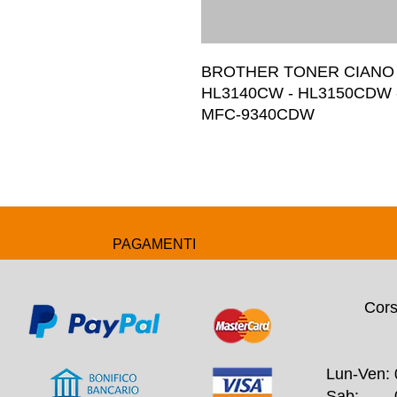
BROTHER TONER CIANO 2
HL3140CW - HL3150CDW -
MFC-9340CDW
PAGAMENTI
Cors
Lun-Ven: 
Sab: 09: