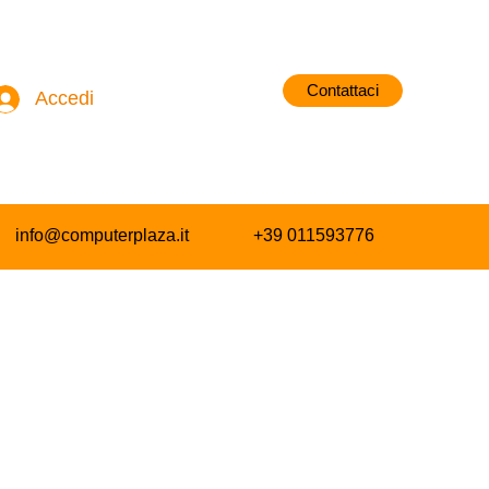
Contattaci
Accedi
info@computerplaza.it
+39 011593776