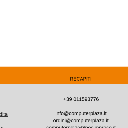
RECAPITI
+39 011593776
info@computerplaza.it
dita
ordini@computerplaza.it
computerplaza@pecimprese.it