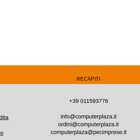
RECAPITI
+39 011593776
info@computerplaza.it
dita
ordini@computerplaza.it
computerplaza@pecimprese.it
so