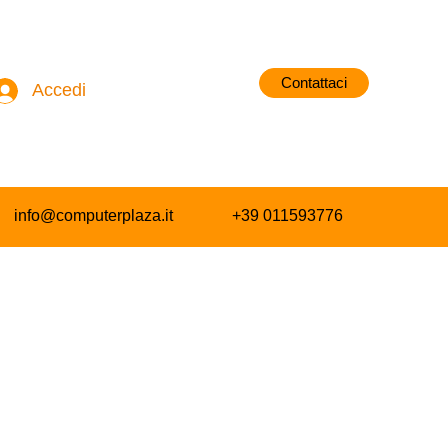
Contattaci
Accedi
info@computerplaza.it
+39 011593776