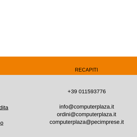
RECAPITI
+39 011593776
info@computerplaza.it
dita
ordini@computerplaza.it
computerplaza@pecimprese.it
so