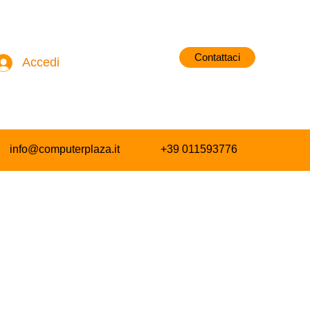
Contattaci
Accedi
info@computerplaza.it
+39 011593776