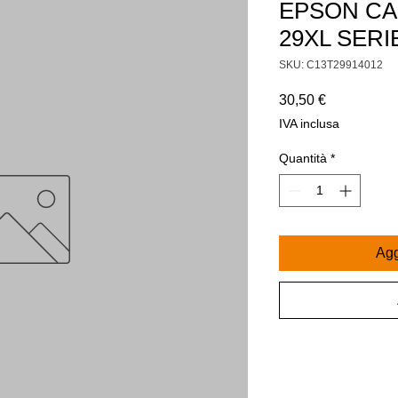
EPSON CA
29XL SER
SKU: C13T29914012
Prezzo
30,50 €
IVA inclusa
Quantità
*
Agg