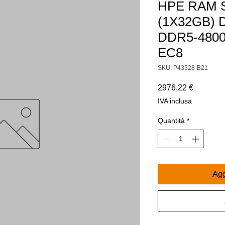
HPE RAM 
(1X32GB) 
DDR5-4800
EC8
SKU: P43328-B21
Prezzo
2976,22 €
IVA inclusa
Quantità
*
Agg