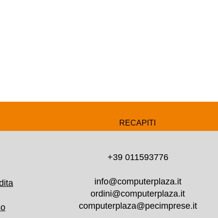
RECAPITI
+39 011593776
info@computerplaza.it
dita
ordini@computerplaza.it
computerplaza@pecimprese.it
so