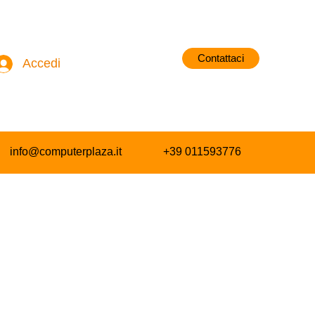
Contattaci
Accedi
info@computerplaza.it
+39 011593776