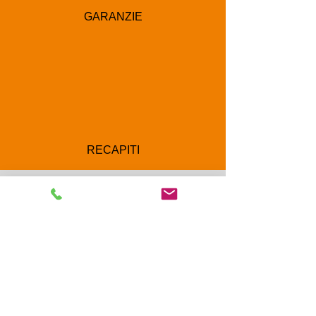
GARANZIE
RECAPITI
Corso Luigi Einaudi 8/F