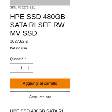
SKU: P65272-B21
HPE SSD 480GB
SATA RI SFF RW
MV SSD
Prezzo
1027,62 €
IVA inclusa
Quantità
*
Aggiungi al carrello
Acquista ora
HPE SSD 480GB SATA RI 