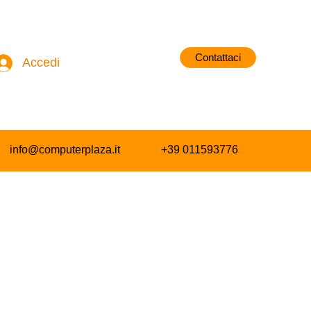
Contattaci
Accedi
info@computerplaza.it
+39 011593776