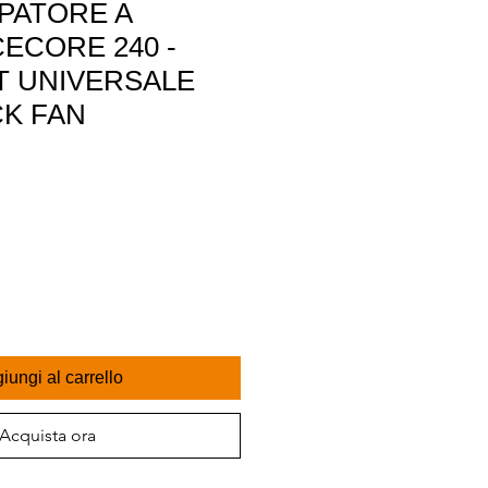
IPATORE A
CECORE 240 -
T UNIVERSALE
K FAN
iungi al carrello
Acquista ora