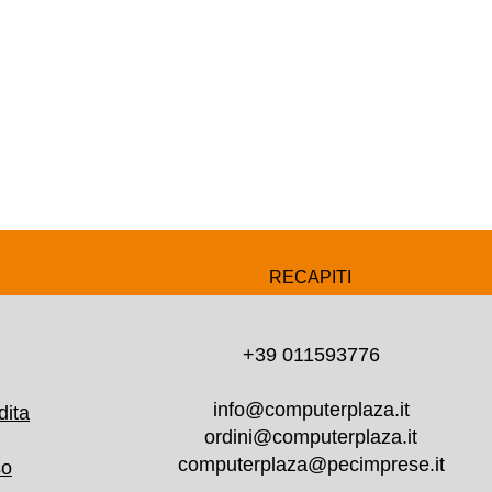
RECAPITI
+39 011593776
info@computerplaza.it
dita
ordini@computerplaza.it
computerplaza@pecimprese.it
so