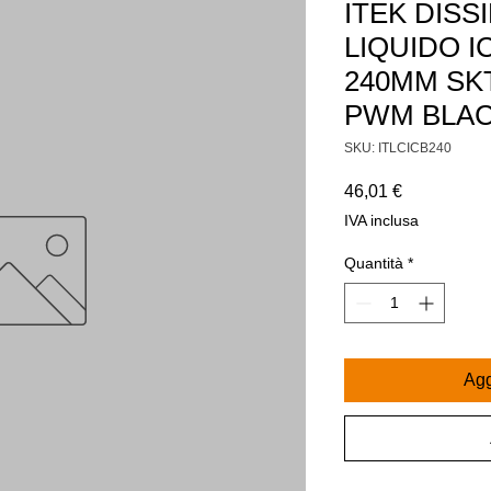
ITEK DISS
LIQUIDO I
240MM SK
PWM BLAC
SKU: ITLCICB240
Prezzo
46,01 €
IVA inclusa
Quantità
*
Agg