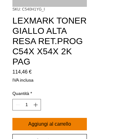
SKU: C540H1YG_I
LEXMARK TONER
GIALLO ALTA
RESA RET.PROG
C54X X54X 2K
PAG
Prezzo
114,46 €
IVA inclusa
Quantità
*
Aggiungi al carrello