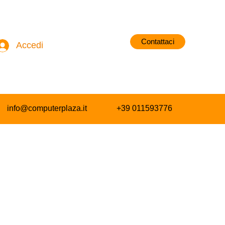
Contattaci
Accedi
info@computerplaza.it
+39 011593776