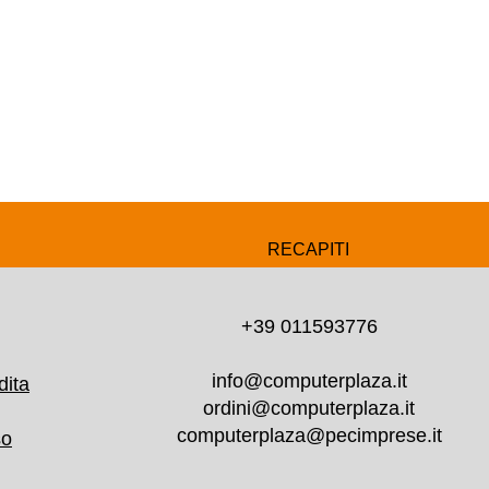
RECAPITI
+39 011593776
info@computerplaza.it
dita
ordini@computerplaza.it
computerplaza@pecimprese.it
so