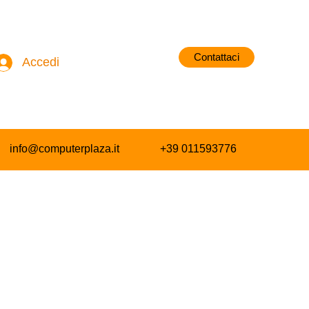
Contattaci
Accedi
info@computerplaza.it
+39 011593776