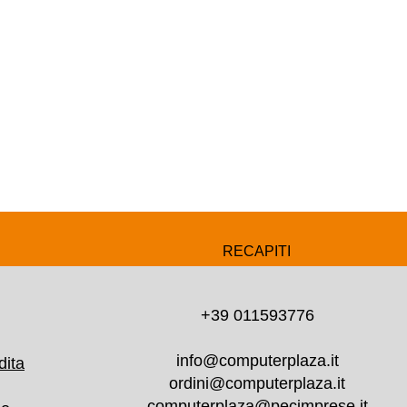
RECAPITI
+39 011593776
info@computerplaza.it
dita
ordini@computerplaza.it
computerplaza@pecimprese.it