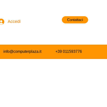
Contattaci
Accedi
info@computerplaza.it
+39 011593776