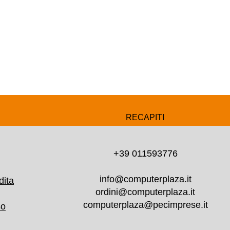
RECAPITI
+39 011593776
info@computerplaza.it
dita
ordini@computerplaza.it
computerplaza@pecimprese.it
so