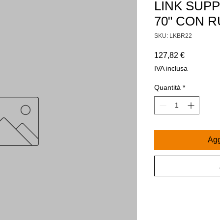
LINK SUPP
70" CON R
SKU: LKBR22
Prezzo
127,82 €
IVA inclusa
Quantità
*
Agg