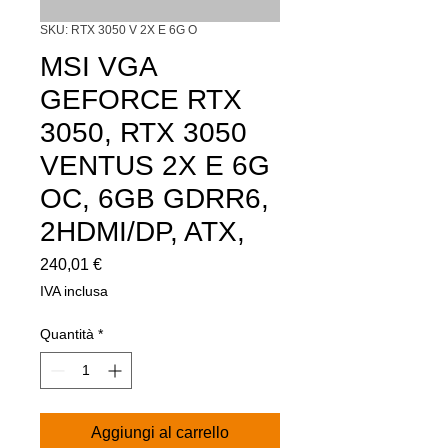
SKU: RTX 3050 V 2X E 6G O
MSI VGA
GEFORCE RTX
3050, RTX 3050
VENTUS 2X E 6G
OC, 6GB GDRR6,
2HDMI/DP, ATX,
Prezzo
240,01 €
IVA inclusa
Quantità
*
Aggiungi al carrello