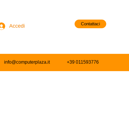
Contattaci
Accedi
info@computerplaza.it
+39 011593776