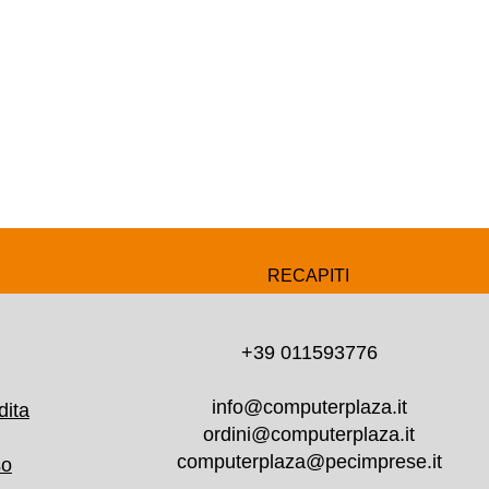
RECAPITI
+39 011593776
info@computerplaza.it
dita
ordini@computerplaza.it
computerplaza@pecimprese.it
so