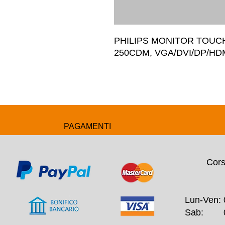
PHILIPS MONITOR TOUCH 
250CDM, VGA/DVI/DP/HDM
PAGAMENTI
Cors
Lun-Ven: 
Sab: 09: