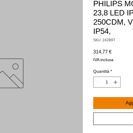
PHILIPS 
23,8 LED I
250CDM, V
IP54,
SKU: 242B9T
Prezzo
314,77 €
IVA inclusa
Quantità
*
Agg