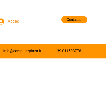
Contattaci
Accedi
info@computerplaza.it
+39 011593776