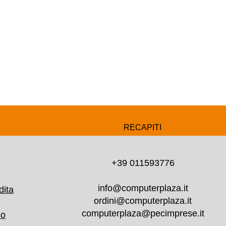
RECAPITI
+39 011593776
info@computerplaza.it
dita
ordini@computerplaza.it
computerplaza@pecimprese.it
so