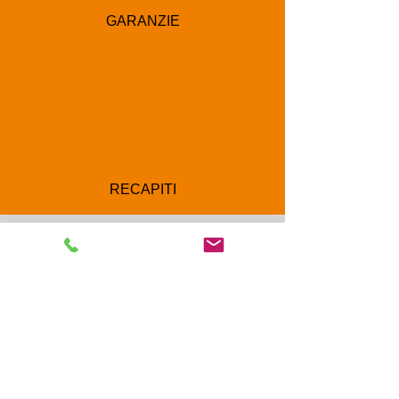
GARANZIE
RECAPITI
Corso Luigi Einaudi 8/F