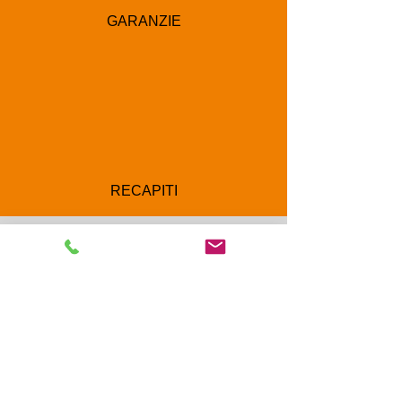
GARANZIE
RECAPITI
Corso Luigi Einaudi 8/F