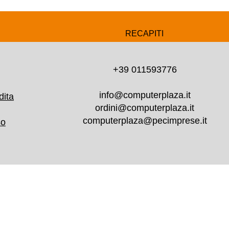
RECAPITI
+39 011593776
info@computerplaza.it
dita
ordini@computerplaza.it
computerplaza@pecimprese.it
so