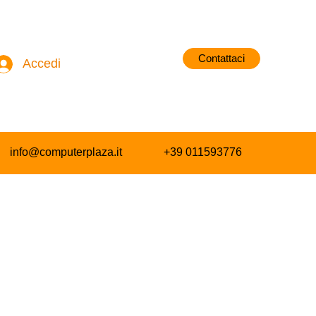
Contattaci
Accedi
info@computerplaza.it
+39 011593776